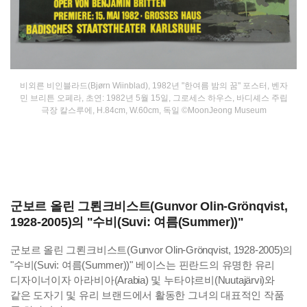
비외른 비인블라드(Bjørn Wiinblad), 1982년 "한여름 밤의 꿈" 포스터, 벤자
민 브리튼 오페라, 초연: 1982년 5월 15일, 그로세스 하우스, 바디셰스 주립
극장 칼스루에, H.84cm, W.60cm, 독일 ©MoonJeong Museum
군보르 올린 그뢴크비스트(Gunvor Olin-Grönqvist,
1928-2005)의 "수비(Suvi: 여름(Summer))"
군보르 올린 그뢴크비스트(Gunvor Olin-Grönqvist, 1928-2005)의
"수비(Suvi: 여름(Summer))" 베이스는 핀란드의 유명한 유리
디자이너이자 아라비아(Arabia) 및 누타야르비(Nuutajärvi)와
같은 도자기 및 유리 브랜드에서 활동한 그녀의 대표적인 작품