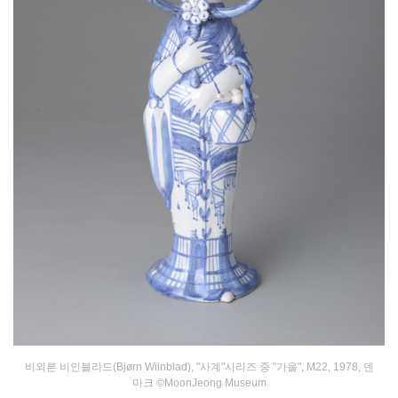
비외른 비인블라드(Bjørn Wiinblad), "사계"시리즈 중 "
가을
", M22, 1978, 덴
마크 ©MoonJeong Museum