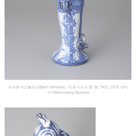
비외른 비인블라드(Bjørn Wiinblad), "사계"시리즈 중 "
봄
", M22, 1978, 덴마
크 ©MoonJeong Museum