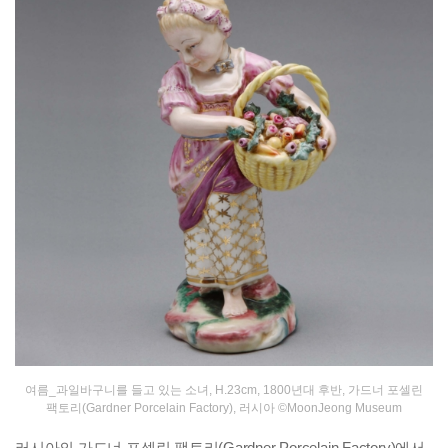
여름_과일바구니를 들고 있는 소녀, H.23cm, 1800년대 후반, 가드너 포셀린
팩토리(Gardner Porcelain Factory), 러시아 ©MoonJeong Museum
러시아의 가드너 포셀린 팩토리(Gardner Porcelain Factory)에서