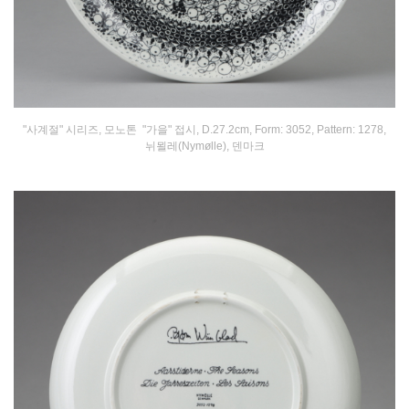
"사계절" 시리즈, 모노톤 "가을" 접시, D.27.2cm, Form: 3052, Pattern: 1278,
뉘묄레(Nymølle), 덴마크