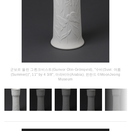
군보르 올린 그뢴크비스트(Gunvor Olin-Grönqvist), "수비(Suvi: 여름
(Summer))", 11" by 4 3/8", 아라비아(Arabia), 핀란드 ©MoonJeong
Museum