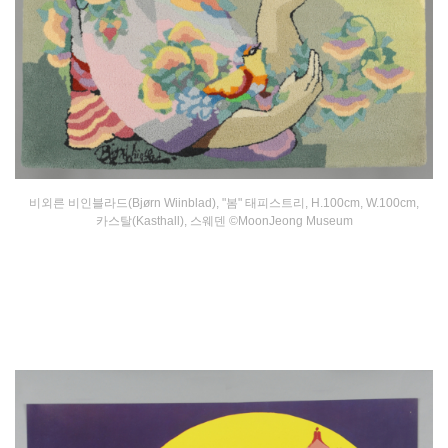
비외른 비인블라드(Bjørn Wiinblad), "봄" 태피스트리, H.100cm, W.100cm,
카스탈(Kasthall), 스웨덴 ©MoonJeong Museum