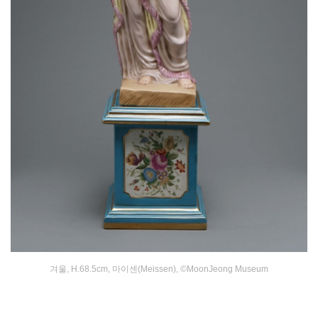
겨울, H.68.5cm, 마이센(Meissen), ©MoonJeong Museum
.