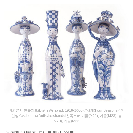
비외른 비인블라드(Bjørn Wiinblad, 1918-2006), "사계(Four Seasons)" 여
인상 ©Aabenraa Antikvitetshandel
왼쪽부터 여름(M21), 겨울(M23), 봄
(M20), 가을(M22)
"사계절" 시리즈, 모노톤 접시_
"
여름
"