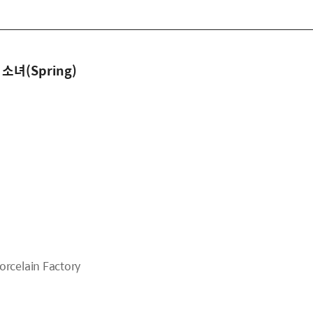
녀(Spring)
celain Factory