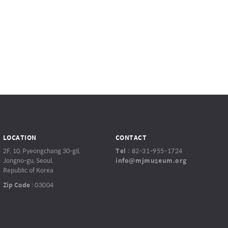
LOCATION
CONTACT
2F, 10, Pyeongchang 30-gil,
Tel
:
82-31-955-1724
Jongno-gu, Seoul,
info@mjmuseum.org
Republic of Korea
Zip Code
:
03004