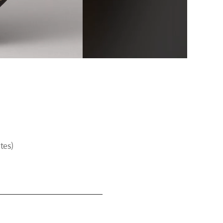
)
es)