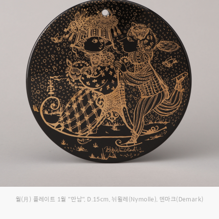
월(月) 플레이트 1월 "만남", D.15cm, 뉘묄레(Nymolle), 덴마크(Demark)