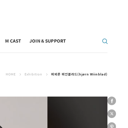
M CAST
JOIN & SUPPORT
HOME
Exhibition
비외른 비인블라드(bjørn Wiinblad)