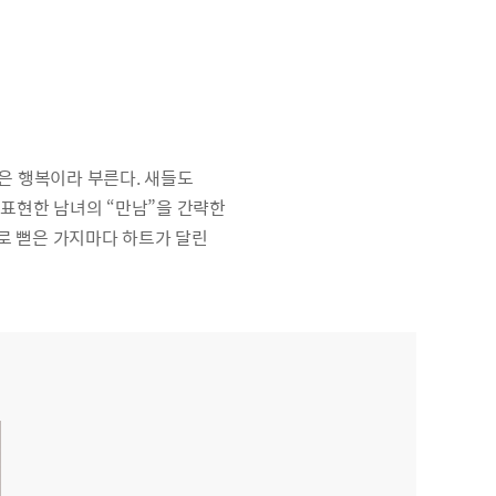
들은 행복이라 부른다. 새들도
표현한 남녀의 “만남”을 간략한
로 뻗은 가지마다 하트가 달린