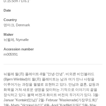
D.15.5cm / D.6.1"
Date
Country
덴마크, Denmark
Maker
뉘묄레, Nymølle
Accession number
m005991
뉘묄레 월(月) 플레이트-8월 "안녕-안녕". 비외른 비인블라드
(Bjørn Wiinblad)의 월(月) 플레이트는 남과 여가 만나 사랑을
이루어가는 과정을 월별로 표현하고 있다. 만남과 결혼, 갈등과
화목을 거쳐 새로운 생명을 맞이하는 기적으로 이야기의 끝을
장식하고 있다. 블랙 버젼과 화이트 버전의 두가지가 있다.
1월-
Januar "Kontakt(만남)"
2월- Februar "Maskerade(가장무도회)"
3월- Marts "Victoire(승리)"
4월- April "Konflikt(갈등)"
5월- May