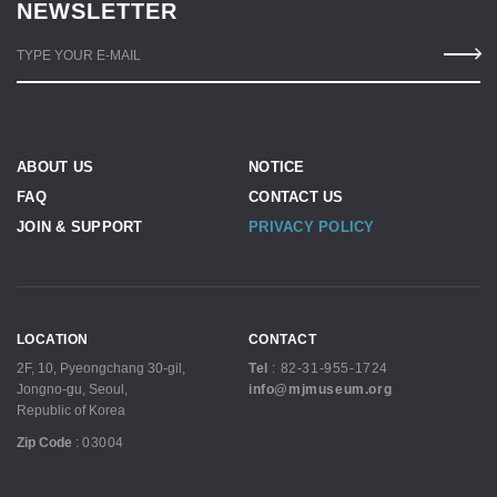
NEWSLETTER
TYPE YOUR E-MAIL
ABOUT US
NOTICE
FAQ
CONTACT US
JOIN & SUPPORT
PRIVACY POLICY
LOCATION
CONTACT
2F, 10, Pyeongchang 30-gil,
Tel
:
82-31-955-1724
Jongno-gu, Seoul,
info@mjmuseum.org
Republic of Korea
Zip Code
:
03004