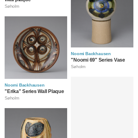
Søholm
Noomi Backhausen
노미 바크하우센
"Noomi 69" Series Vase
Søholm
Noomi Backhausen
노미 바크하우센
"Erika" Series Wall Plaque
Søholm