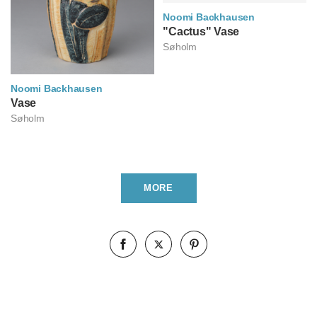
Noomi Backhausen
노미 바크하우센
"Cactus" Vase
Søholm
Noomi Backhausen
노미 바크하우센
Vase
Søholm
MORE