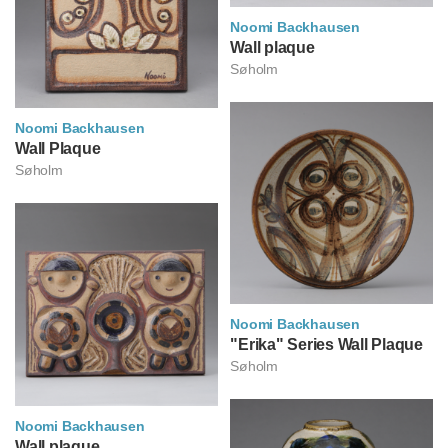
Noomi Backhausen
노미 바크하우센
Wall plaque
Søholm
Noomi Backhausen
노미 바크하우센
Wall Plaque
Søholm
Noomi Backhausen
노미 바크하우센
"Erika" Series Wall Plaque
Søholm
Noomi Backhausen
노미 바크하우센
Wall plaque