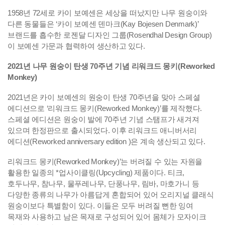
1958년 72세로 카이 보예센은 세상을 떠났지만 나무 원숭이와
다른 동물들은 ‘카이 보예센 덴마크(Kay Bojesen Denmark)’
브랜드를 흡수한 로젠달 디자인 그룹(Rosendhal Design Group)
이 보예센 가문과 협력하여 생산하고 있다.
2021년 나무 원숭이 탄생 70주년 기념 리워크드 몽키(Reworked
Monkey)
2021년은 카이 보예센의 원숭이 탄생 70주년을 맞아 스페셜
에디션으로 ‘리워크드 몽키(Reworked Monkey)’를 제작했다.
스페셜 에디션은 원숭이 발에 70주년 기념 스탬프가 새겨져
있으며 한정판으로 출시되었다. 이후 리워크드 애니버서리
에디션(Reworked anniversary edition )은 계속 생산되고 있다.
리워크드 몽키(Reworked Monkey)’는 버려질 수 있는 자원을
활용한 일종의 *업사이클링(Upcycling) 제품이다. 티크,
호두나무, 참나무, 물푸레나무, 단풍나무, 림바, 마호가니 등
다양한 종류의 나무가 아름답게 혼합되어 있어 오리지널 클래식
원숭이보다 특별함이 있다. 이들은 모두 버려질 뻔한 잉여
목재와 사용하고 남은 목재로 구성되어 있어 몸체가 모자이크