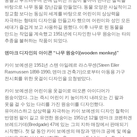
둥글고 부드러우며 손에 잡히는 느낌이 좋아야 한다는 철학을
바탕으로 나무 동물 장난감을 만들었다. 동물 모양은 사실적이고
정교함 보다는 동심의 세계를 바탕으로 어린이의 상상력을
자극하는 형태의 디자인을 만들고자 했으며 어린이와 성인 모든
세대가 즐겁게 보고 사용하길 원했다. 이후 나무로 된 동물을
만드는 작업을 계속했고 1951년에 디자인한 나무 원숭이는 타의
추종을 불허하는 작품이 되었다.
덴마크 디자인의 아이콘 “나무 원숭이(wooden monkey)”
카이 보예센은 1951년 스텐 아일레르 라스무센(Steen Eiler
Rasmussen 1898-1990, 덴마크 건축가)으로부터 아동용 가구
전시회를 위한 옷걸이 디자인을 요청받았다.
카이 보예센은 어린이용 옷걸이로 떠오른 아이디어가
원숭이였다. 그는 즉시 어린이 키 높이까지 내려오는 긴 팔과
옷을 걸 수 있는 다리를 가진 원숭이를 디자인했다.
유머러스하고 상상력을 자극하는 카이 보예센의 디자인 철학이
반영된 팔이 길고 유연한 원숭이는 1951년 12월 덴마크 코펜하겐
브레드가데(Bredgade) 47에 있는 그의 지하 매장에서 판매되기
시작했다. 첫 달 동안 카이 보예센의 매장과 ‘덴마크 공예 및 예술