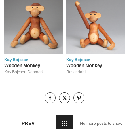
Kay Bojesen
Kay Bojesen
카이 보예센
Wooden Monkey
카이 보예센
Wooden Monkey
Kay Bojesen Denmark
Rosendahl
PREV
No more posts to show