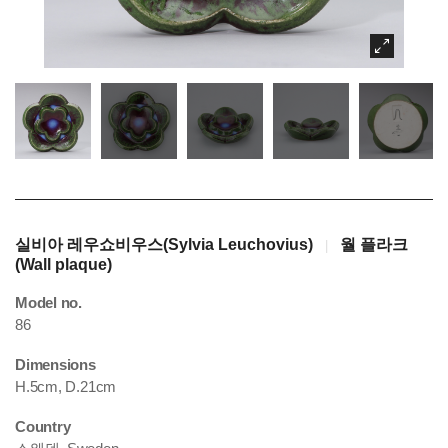
실비아 레우쇼비우스(Sylvia Leuchovius)
월 플라크
|
(Wall plaque)
Model no.
86
Dimensions
H.5cm, D.21cm
Country