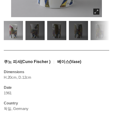
쿠노 피셔(Cuno Fischer )
베이스(Vase)
|
Dimensions
H.20cm, D.12cm
Date
1961
Country
독일, Germany