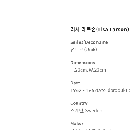
리사 라르손(Lisa Larson)
Series/Deco name
유니크 (Unik)
Dimensions
H.23cm, W.23cm
Date
1962 - 1967(Ateljéproduktio
Country
스웨덴, Sweden
Maker