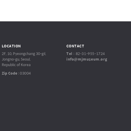
LOCATION
CONTACT
2F, 10, Pyeongchang 30-gil,
Tel
:
82-31-955-1724
Jongno-gu, Seoul,
info@mjmuseum.org
Republic of Korea
Zip Code
:
03004