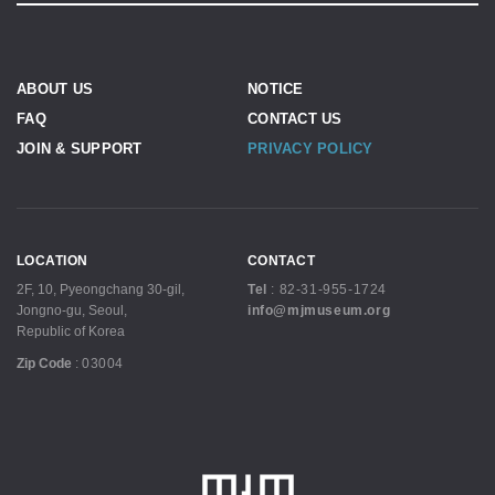
ABOUT US
NOTICE
FAQ
CONTACT US
JOIN & SUPPORT
PRIVACY POLICY
LOCATION
CONTACT
2F, 10, Pyeongchang 30-gil,
Tel
:
82-31-955-1724
Jongno-gu, Seoul,
info@mjmuseum.org
Republic of Korea
Zip Code
:
03004