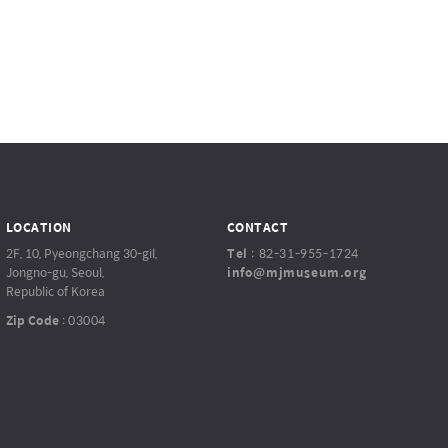
LOCATION
CONTACT
2F, 10, Pyeongchang 30-gil,
Tel
:
82-31-955-1724
Jongno-gu, Seoul,
info@mjmuseum.org
Republic of Korea
Zip Code
:
03004