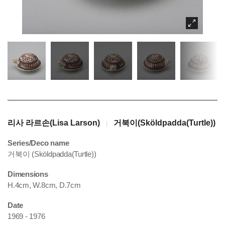
리사 라르손(Lisa Larson)
거북이(Sköldpadda(Turtle))
|
Series/Deco name
거북이 (Sköldpadda(Turtle))
Dimensions
H.4cm, W.8cm, D.7cm
Date
1969 - 1976