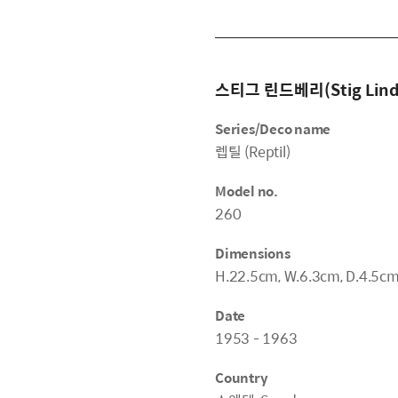
스티그 린드베리(Stig Lind
Series/Deco name
렙틸 (Reptil)
Model no.
260
Dimensions
H.22.5cm, W.6.3cm, D.4.5c
Date
1953 - 1963
Country