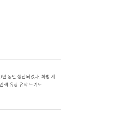
0년 동안 생산되었다. 화병 세
파란색 유광 유약 도기도