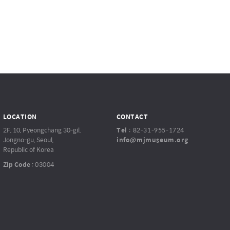
LOCATION
CONTACT
2F, 10, Pyeongchang 30-gil,
Tel
:
82-31-955-1724
Jongno-gu, Seoul,
info@mjmuseum.org
Republic of Korea
Zip Code
:
03004