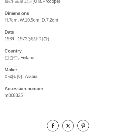
울라 프로코페(Ulla Procopé)
Dimensions
H.7cm, W.10.5cm, D.7.2cm
Date
1969 - 1973(생산 기간)
Country
핀란드, Finland
Maker
아라비아, Arabia
Accession number
m008325