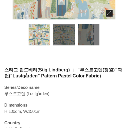
스티그 린드베리(Stig Lindberg)
"루스트고덴(정원)" 패
|
턴("Lustgården" Pattern Pastel Color Fabric)
Series/Deco name
루스트고덴 (Lustgården)
Dimensions
H.100cm, W.150cm
Country