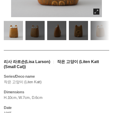
리사 라르손(Lisa Larson)
작은 고양이 (Liten Katt
|
(Small Cat))
Series/Deco name
작은 고양이 (Liten Katt)
Dimensions
H.10cm, W.7cm, D.6cm
Date