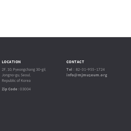
LOCATION
CONTACT
2F, 10, Pyeongchang 30-gil,
Tel
:
82-31-955-1724
Jongno-gu, Seoul,
info@mjmuseum.org
Republic of Korea
Zip Code
:
03004