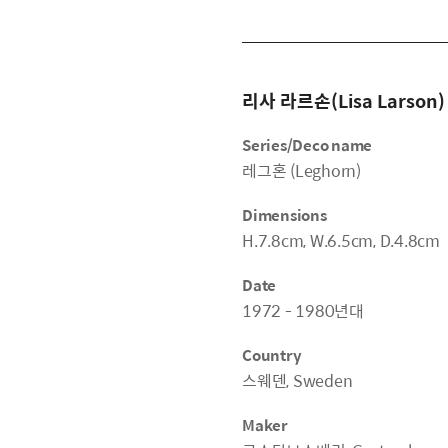
리사 라르손(Lisa Larson)
Series/Deco name
레그혼 (Leghorn)
Dimensions
H.7.8cm, W.6.5cm, D.4.8cm
Date
1972 - 1980년대
Country
스웨덴, Sweden
Maker