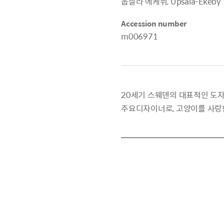
웁살라 에케뷔, Upsala-Ekeby
Accession number
m006971
20세기 스웨덴의 대표적인 도자작가 
주요디자이너로, 고양이를 사랑