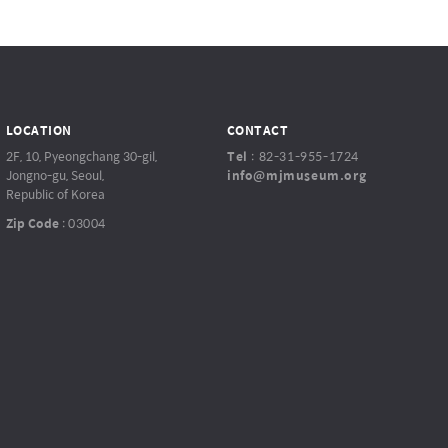
LOCATION
CONTACT
2F, 10, Pyeongchang 30-gil,
Tel
:
82-31-955-1724
Jongno-gu, Seoul,
info@mjmuseum.org
Republic of Korea
Zip Code
:
03004