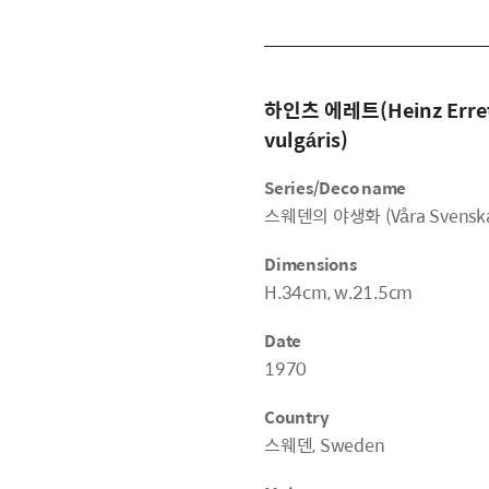
하인츠 에레트(Heinz Erre
vulgáris)
Series/Deco name
스웨덴의 야생화 (Våra Svenska
Dimensions
H.34cm, w.21.5cm
Date
1970
Country
스웨덴, Sweden