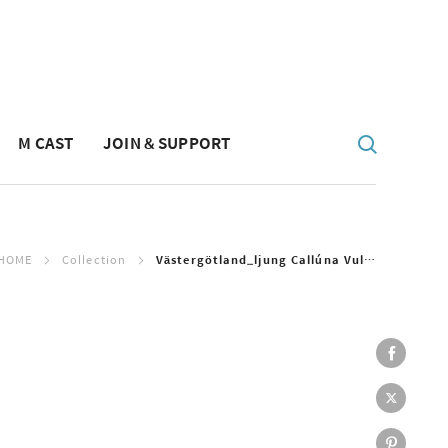
M CAST
JOIN & SUPPORT
HOME
Collection
Västergötland_ljung Callúna Vulgáris