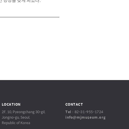
인 명성을 갖게 되었다.
LOCATION
CONTACT
2F, 10, Pyeongchang 30-gil,
Tel
:
82-31-955-1724
Jongno-gu, Seoul,
info@mjmuseum.org
Republic of Korea