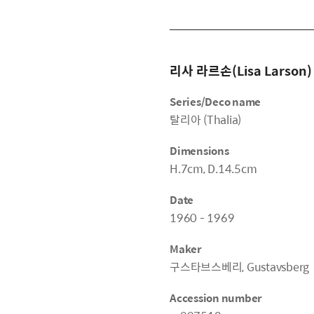
리사 라르손(Lisa Larson)
Series/Deco name
탈리아 (Thalia)
Dimensions
H.7cm, D.14.5cm
Date
1960 - 1969
Maker
구스타브스베리, Gustavsberg
Accession number