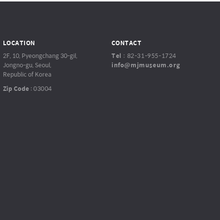
LOCATION
CONTACT
2F, 10, Pyeongchang 30-gil,
Tel
:
82-31-955-1724
Jongno-gu, Seoul,
info@mjmuseum.org
Republic of Korea
Zip Code
:
03004