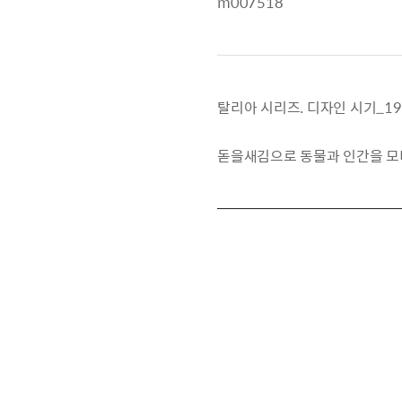
m007518
탈리아 시리즈. 디자인 시기_196
돋을새김으로 동물과 인간을 모