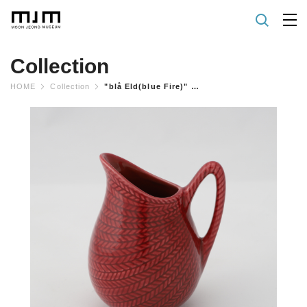
Collection
HOME
Collection
"blå Eld(blue Fire)" Range _red Version Creamer