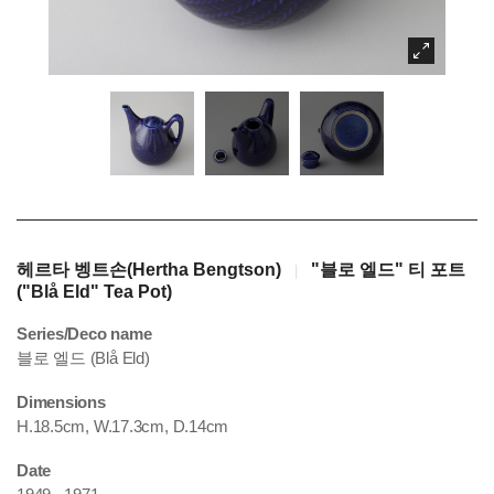
헤르타 벵트손(Hertha Bengtson)
"블로 엘드" 티 포트
|
("Blå Eld" Tea Pot)
Series/Deco name
블로 엘드 (Blå Eld)
Dimensions
H.18.5cm, W.17.3cm, D.14cm
Date