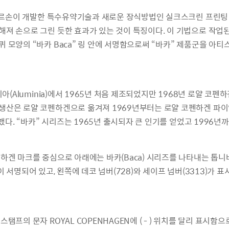
스 토르손이 개발한 특수유약기술과 새로운 장식방법인 실크스크린 프린
져 손으로 그린 듯한 효과가 있는 것이 특징이다. 이 기법으로 작업
 모양의 “바카 Baca” 링 안에 서명함으로써 “바카” 제품군을 아
(Aluminia)에서 1965년 처음 제조되었지만 1968년 로얄 코펜하겐(R
은 로얄 코펜하겐으로 옮겨져 1969년부터는 로얄 코펜하겐 파이앙스(R
작했다. “바카” 시리즈는 1965년 출시되자 큰 인기를 얻었고 1996년
하겐 마크를 중심으로 아래에는 바카(Baca) 시리즈를 나타내는 톱니
 사인이 서명되어 있고, 왼쪽에 데코 넘버(728)와 세이프 넘버(3313)
탬프의 문자 ROYAL COPENHAGEN에 ( - ) 위치를 달리 표시