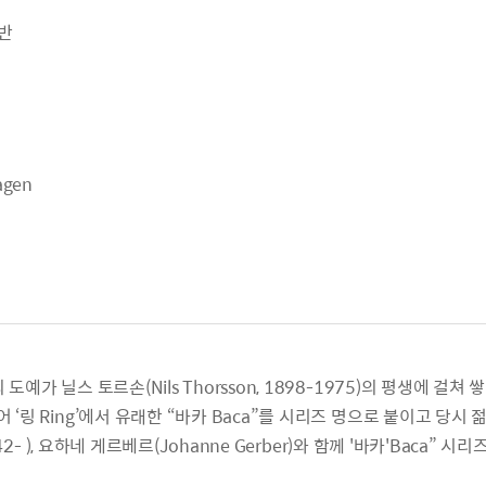
초반
agen
도예가 닐스 토르손(Nils Thorsson, 1898-1975)의 평생에 걸
 ‘링 Ring’에서 유래한 “바카 Baca”를 시리즈 명으로 붙이고 당시
942- ), 요하네 게르베르(Johanne Gerber)와 함께 '바카'Baca” 시