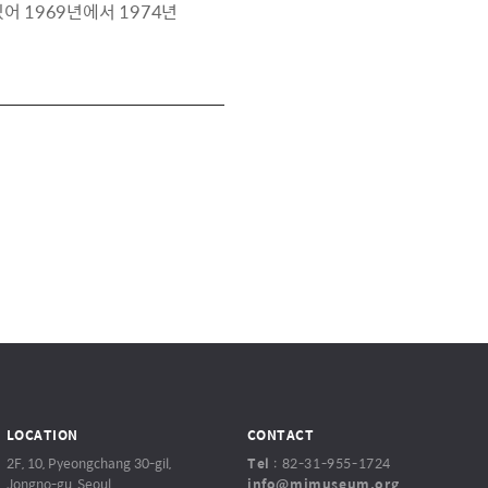
있어 1969년에서 1974년
LOCATION
CONTACT
2F, 10, Pyeongchang 30-gil,
Tel
:
82-31-955-1724
Jongno-gu, Seoul,
info@mjmuseum.org