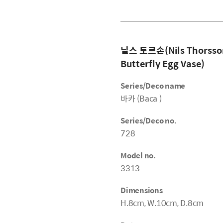
닐스 토르손(Nils Thorsso
Butterfly Egg Vase)
Series/Deco name
바카 (Baca )
Series/Deco no.
728
Model no.
3313
Dimensions
H.8cm, W.10cm, D.8cm