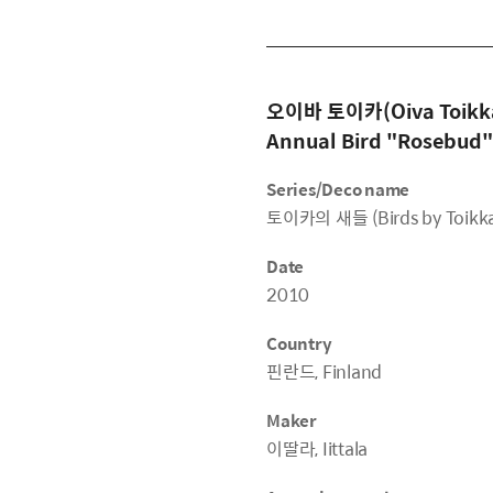
오이바 토이카(Oiva Toikka
Annual Bird "Rosebud"
Series/Deco name
토이카의 새들 (Birds by Toikk
Date
2010
Country
핀란드, Finland
Maker
이딸라, Iittala