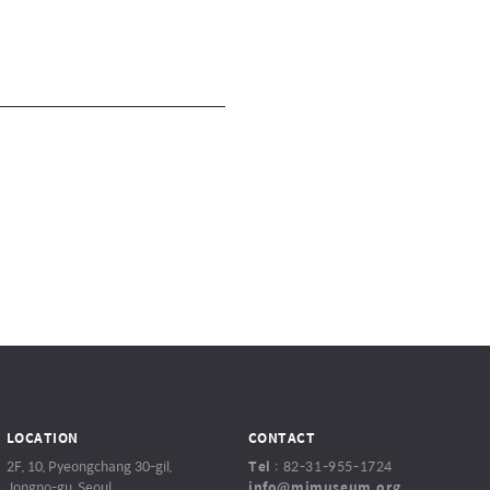
LOCATION
CONTACT
2F, 10, Pyeongchang 30-gil,
Tel
:
82-31-955-1724
Jongno-gu, Seoul,
info@mjmuseum.org